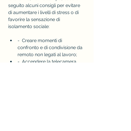
seguito alcuni consigli per evitare 
di aumentare i livelli di stress o di 
favorire la sensazione di 
isolamento sociale:
-  Creare momenti di 
confronto e di condivisione da 
remoto non legati al lavoro;
-  Accendere la telecamera 
durante le riunioni a distanza;
-  Optare per le videochiamate 
al posto delle chiamate 
normali per sentire amici e 
familiari;
-  Definire quanto più possibile 
gli orari di lavoro e i momenti 
di pausa;
-  Fare esercizio fisico