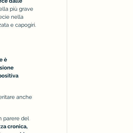
ece dalle 
lla più grave 
ecie nella 
ata e capogiri.
e è 
sione 
ositiva 
eritare anche 
 parere del 
za cronica, 