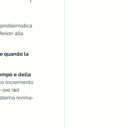
 problematica 
riori alla 
ne quando la 
tempo e della 
gico incremento 
e ore del 
 sistema renina-