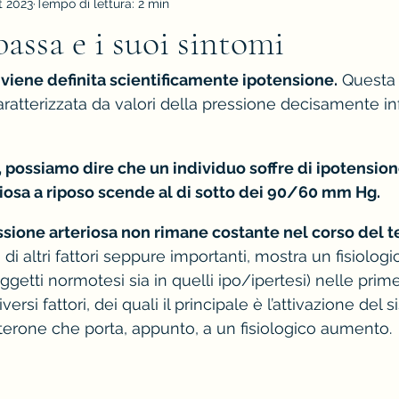
t 2023
Tempo di lettura: 2 min
bassa e i suoi sintomi
viene definita scientificamente ipotensione.
 Questa
atterizzata da valori della pressione decisamente infe
, possiamo dire che un individuo soffre di ipotensio
iosa a riposo scende al di sotto dei 90/60 mm Hg.
essione arteriosa non rimane costante nel corso del 
là di altri fattori seppure importanti, mostra un fisiolo
oggetti normotesi sia in quelli ipo/ipertesi) nelle prim
ersi fattori, dei quali il principale è l’attivazione del
erone che porta, appunto, a un fisiologico aumento.