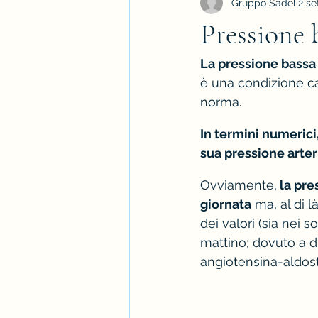
Gruppo Sadel
2 se
Pressione 
La pressione bassa 
è una condizione car
norma.
In termini numerici
sua pressione arter
Ovviamente,
 la pr
giornata
 ma, al di 
dei valori (sia nei s
mattino; dovuto a div
angiotensina-aldost