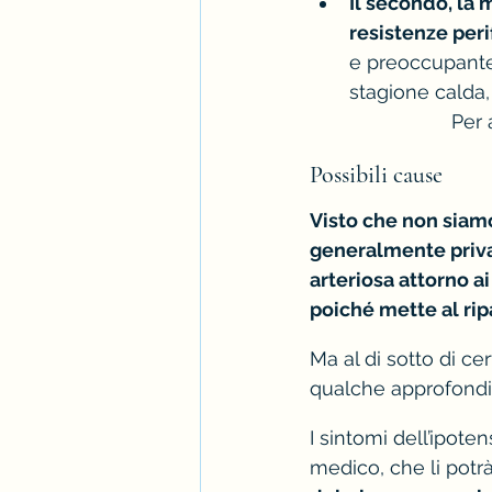
Il secondo, la 
resistenze peri
e preoccupante 
stagione calda,
Per 
Possibili cause
Visto che non siamo
generalmente priva 
arteriosa attorno ai
poiché mette al rip
Ma al di sotto di ce
qualche approfondi
I sintomi dell’ipot
medico, che li potr