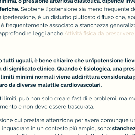
minima, o pressione arteriosa diastolica, dipende inv
feriche.
 Sebbene l’ipotensione sia meno frequente de
ipertensione, è un disturbo piuttosto diffuso che, sp
 è frequentemente associato a stanchezza generalizz
approfondire leggi anche 
Attività fisica da prescrivere
 tutti uguali, è bene chiarire che un’ipotensione liev
di significato clinico. Quando è fisiologica, una pres
 limiti minimi normali viene addirittura considerata p
aro da diverse malattie cardiovascolari.
rti limiti, può non solo creare fastidi e problemi, ma m
mento e non deve essere trascurata.
ensione cui prestare attenzione per avere comunque un
à inquadrare in un contesto più ampio, sono:
 stanchez