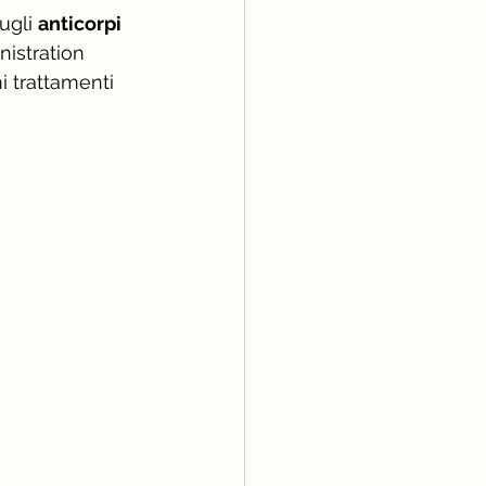
ugli 
anticorpi 
istration 
mi trattamenti 