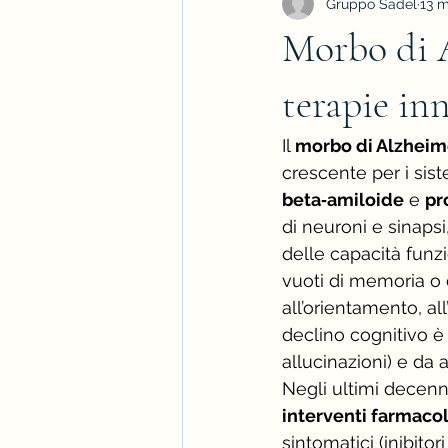
Gruppo Sadel
13 
Morbo di A
terapie in
Il 
morbo di Alzheim
crescente per i sist
beta‑amiloide
 e 
pr
di neuroni e sinaps
delle capacità funzi
vuoti di memoria o d
all’orientamento, all
declino cognitivo è
allucinazioni) e da 
Negli ultimi decenni
interventi farmacol
sintomatici (inibito