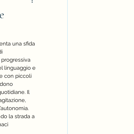
e
nta una sfida 
i 
 progressiva 
l linguaggio e 
e con piccoli 
ndono 
uotidiane. Il 
gitazione, 
ll’autonomia.
do la strada a 
maci 