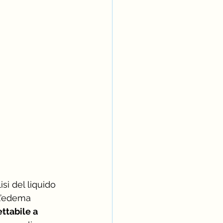
 l’edema 
ttabile a 