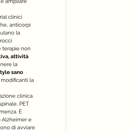
 e ampliare 
al clinici 
che, anticorpi 
ulano la 
rocci 
e terapie non 
va, attività 
nere la 
style sano
modificanti la 
azione clinica 
spinale, PET 
emenza. È 
o Alzheimer e 
ono di avviare 