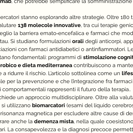
nemab
, che potrebbe semplificare la somministrazione
ercatori stanno esplorando altre strategie. Oltre 180 tri
alutare 
138 molecole innovative
, tra cui terapie geni
glio la barriera emato‑encefalica e farmaci che mod
 tau. Si studiano formulazioni 
orali
 degli anticorpi, app
iazioni con farmaci antidiabetici o antinfiammatori. L
tano fondamentali: programmi di 
stimolazione cogniti
aerobico e dieta mediterranea
 contribuiscono a mante
a ridurre il rischio. L’articolo sottolinea come un 
life
e per la prevenzione e che l’integrazione fra farmaci 
i comportamentali rappresenti il futuro della terapia..
chiede un approccio multidisciplinare. Oltre alla valut
si utilizzano 
biomarcatori
 (esami del liquido cerebro
a risonanza magnetica per escludere altre cause di d
rare anche la 
demenza mista
, nella quale coesiston
ri. La consapevolezza e la diagnosi precoce permett