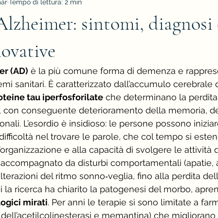
mar
Tempo di lettura: 2 min
lzheimer: sintomi, diagnosi 
novative
er (AD)
 è la più comune forma di demenza e rapprese
emi sanitari. È caratterizzato dall’accumulo cerebrale d
oteine tau iperfosforilate
 che determinano la perdita
i, con conseguente deterioramento della memoria, de
onali. L’esordio è insidioso: le persone possono iniziar
ifficoltà nel trovare le parole, che col tempo si este
’organizzazione e alla capacità di svolgere le attività q
 accompagnato da disturbi comportamentali (apatie, a
alterazioni del ritmo sonno‑veglia, fino alla perdita de
 la ricerca ha chiarito la patogenesi del morbo, apren
ogici mirati
. Per anni le terapie si sono limitate a far
ri dell’acetilcolinesterasi e memantina) che migliorano 