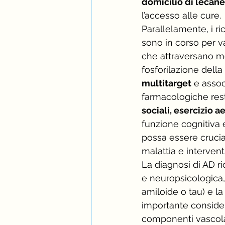
domicilio di leca
l’accesso alle cure.
Parallelamente, i ric
sono in corso per v
che attraversano me
fosforilazione della
multitarget
 e assoc
farmacologiche res
sociali, esercizio 
funzione cognitiva e 
possa essere crucial
malattia e intervent
La diagnosi di AD ri
e neuropsicologica, 
amiloide o tau) e l
importante conside
componenti vascola