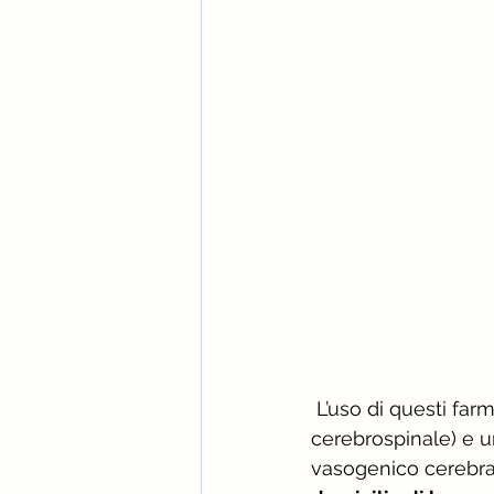
 L’uso di questi farmaci richiede una diagnosi precoce (tramite PET o analisi del liquido 
cerebrospinale) e u
vasogenico cerebra