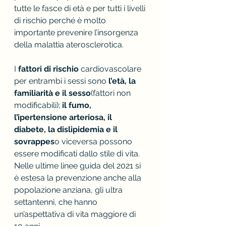
tutte le fasce di età e per tutti i livelli 
di rischio perché è molto 
importante prevenire l’insorgenza 
della malattia aterosclerotica.
I 
fattori di rischio
 cardiovascolare 
per entrambi i sessi sono 
l’età, la 
familiarità e il sesso
(fattori non 
modificabili); 
il fumo, 
l’ipertensione arteriosa, il 
diabete, la dislipidemia e il 
sovrappes
o viceversa possono 
essere modificati dallo stile di vita.
Nelle ultime linee guida del 2021 si 
è estesa la prevenzione anche alla 
popolazione anziana, gli ultra 
settantenni, che hanno 
un’aspettativa di vita maggiore di 