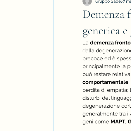
Gruppo Sadel
7 m
Demenza fr
genetica e
La 
demenza fronto
dalla degenerazione
precoce ed è spesso 
principalmente la p
può restare relativa
comportamentale
,
perdita di empatia; 
disturbi del lingua
degenerazione corti
generalmente tra i 4
geni come 
MAPT
, 