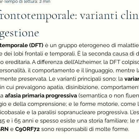
ar
Tempo di lettura: 2 min
ontotemporale: varianti clin
 gestione
temporale (DFT)
 è un gruppo eterogeneo di malattie 
 dei lobi frontali e temporali. È la seconda causa di
ereditaria. A differenza dell’Alzheimer, la DFT colpis
ersonalità, il comportamento e il linguaggio, mentre 
mente preservata. Le varianti principali sono: la 
varia
 in cui prevalgono apatia, disinibizione, comportamen
la 
afasia primaria progressiva
 (semantica o non fluen
ggio e della comprensione; e le forme motorie, come l
cobasale e la paralisi sopranucleare progressiva. L’e
5 e i 65 anni e spesso esiste una storia familiare; le 
GRN
 e 
C9ORF72
 sono responsabili di molte forme.