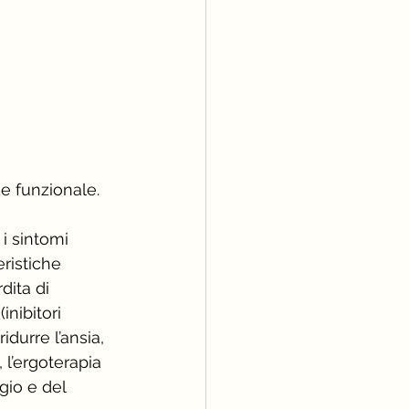
e funzionale. 
i sintomi 
ristiche 
dita di 
 (inibitori 
idurre l’ansia, 
 l’ergoterapia 
gio e del 