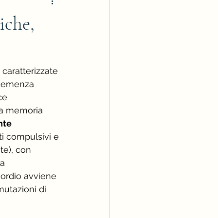
iche,
caratterizzate 
 demenza 
ce 
la memoria 
nte 
ti compulsivi e 
te), con 
a 
sordio avviene 
mutazioni di 