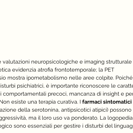
e valutazioni neuropsicologiche e imaging strutturale 
ica evidenzia atrofia frontotemporale; la PET 
io mostra ipometabolismo nelle aree colpite. Poiché 
turbi psichiatrici, è importante riconoscere le caratte
oni comportamentali precoci, mancanza di insight e per
Non esiste una terapia curativa. I 
farmaci sintomatici
tazione della serotonina, antipsicotici atipici) possono r
ggressività, ma il loro uso va ponderato. La logopedia,
ogico sono essenziali per gestire i disturbi del linguag