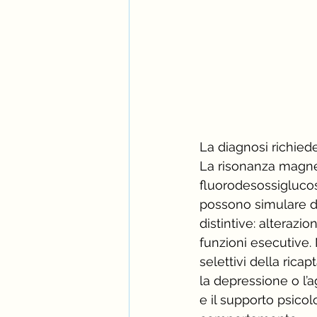
La diagnosi richied
La risonanza magnet
fluorodesossiglucos
possono simulare dis
distintive: alterazi
funzioni esecutive. 
selettivi della ricap
la depressione o l’a
e il supporto psicol