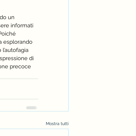
ndo un 
ere informati 
 Poiché 
ta esplorando 
 l’autofagia 
espressione di 
ione precoce 
Mostra tutti