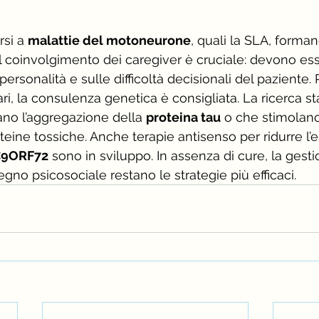
si a 
malattie del motoneurone
, quali la SLA, forma
Il coinvolgimento dei caregiver è cruciale: devono ess
ersonalità e sulle difficoltà decisionali del paziente.
ari, la consulenza genetica è consigliata. La ricerca s
no l’aggregazione della 
proteina tau
 o che stimolano
teine tossiche. Anche terapie antisenso per ridurre l’
C9ORF72
 sono in sviluppo. In assenza di cure, la gest
tegno psicosociale restano le strategie più efficaci.