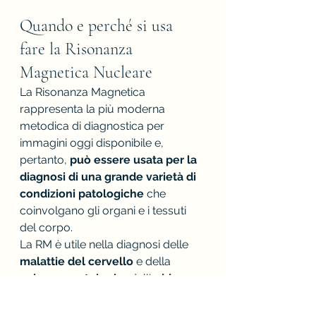
Quando e perché si usa 
fare la Risonanza 
Magnetica Nucleare
La Risonanza Magnetica 
rappresenta la più moderna 
metodica di diagnostica per 
immagini oggi disponibile e, 
pertanto, 
può essere usata per la 
diagnosi di una grande varietà di 
condizioni patologiche 
che 
coinvolgano gli organi e i tessuti 
del corpo.
La RM è utile nella diagnosi delle 
malattie del cervello
 e della 
colonna vertebrale
, dell'
addome
e pelvi (
fegato 
e 
utero
), dei grossi 
vasi (
aorta
) e del 
sistema muscolo-