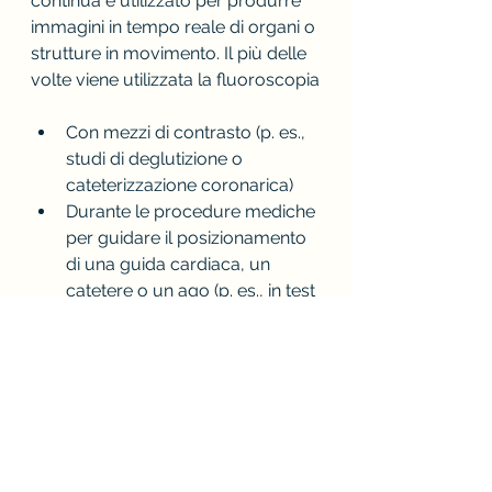
continua è utilizzato per produrre 
immagini in tempo reale di organi o 
strutture in movimento. Il più delle 
volte viene utilizzata la fluoroscopia
Con mezzi di contrasto (p. es., 
studi di deglutizione o 
cateterizzazione coronarica)
Durante le procedure mediche 
per guidare il posizionamento 
di una guida cardiaca, un 
catetere o un ago (p. es., in test 
elettrofisiologici o interventi 
percutanei coronarici)
La fluoroscopia può essere 
utilizzata anche in tempo reale per 
rilevare il movimento del 
diaframma e di ossa e articolazioni 