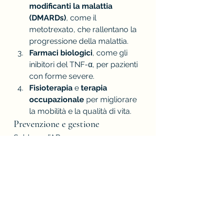
modificanti la malattia 
(DMARDs)
, come il 
metotrexato, che rallentano la 
progressione della malattia.
Farmaci biologici
, come gli 
inibitori del TNF-α, per pazienti 
con forme severe.
Fisioterapia
 e 
terapia 
occupazionale
 per migliorare 
la mobilità e la qualità di vita.
Prevenzione e gestione
Sebbene l’AR non possa essere 
prevenuta, smettere di fumare, 
mantenere un peso sano e seguire 
una dieta equilibrata possono 
ridurre il rischio di complicanze. La 
gestione della malattia richiede un 
approccio multidisciplinare, 