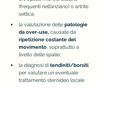
(frequenti nell’anziano) o artrite 
settica
;
la valutazione delle 
patologie 
da over-use,
 causate da 
ripetizione costante del 
movimento
, soprattutto a 
livello delle spalle
;
la diagnosi di 
tendiniti/borsiti
, 
per valutare un eventuale 
trattamento steroideo locale 
eco-guidato
;
il
 follow up di artriti croniche
, 
per distinguere tra fase di 
attività di malattia e fase di 
remissione e calibrare di 
conseguenza la terapia 
immunosoppressiva.