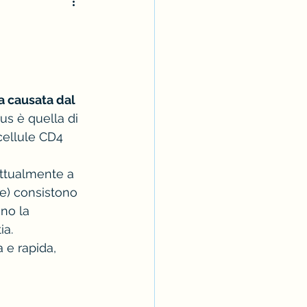
va causata dal 
us è quella di 
e cellule CD4 
attualmente a 
le) consistono 
no la 
ia.
 e rapida, 