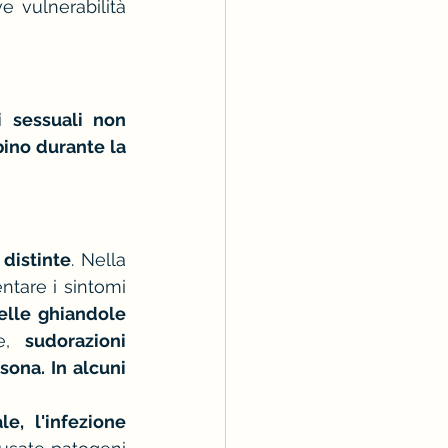
e vulnerabilità 
i sessuali non 
ino durante la 
 distinte
. Nella 
tare i sintomi 
elle ghiandole 
e, 
sudorazioni 
ona. In alcuni 
, l'infezione 