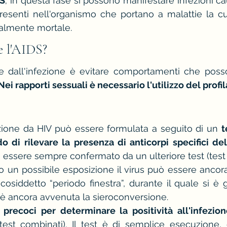
DS
; in questa fase si possono manifestare infezioni ca
presenti nell'organismo che portano a malattie la cu
almente mortale.
 l'AIDS?
e dall'infezione è evitare comportamenti che posso
Nei rapporti sessuali è necessario l'utilizzo del profil
zione da HIV può essere formulata a seguito di un 
t
do di rilevare la presenza di anticorpi specifici del
 essere sempre confermato da un ulteriore test (test
 un possibile esposizione il virus può essere ancora 
 cosiddetto “periodo finestra”, durante il quale si è g
è ancora avvenuta la sieroconversione.
 precoci per determinare la positività all'infezio
test combinati). Il test è di semplice esecuzione, 