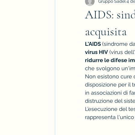
Gruppo Sadel
4 di
AIDS: sin
acquisita
L'AIDS 
(sindrome da
virus HIV
 (virus de
ridurre le difese i
che svolgono un'imp
Non esistono cure o 
disposizione per il 
in associazioni di f
distruzione del sis
L’esecuzione del te
rappresenta l'unico