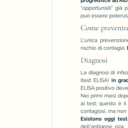
progredisce ad AI
“opportunisti” già 
può essere potenzi
Come prevenire
L'unica prevenzion
rischio di contagio. 
Diagnosi 
La diagnosi di infe
(test ELISA) 
in gra
ELISA positivo deve
Nei primi mesi dopo
al test; questo è il
contagiosi, ma non 
Esistono oggi test
dell'antigene p24, 