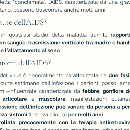
detta “conclamata”, l’AIDS, caratterizzata da una grav
ario, possono trascorrere anche molti anni.
ause dell'AIDS?
 in qualsiasi stadio della malattia tramite r
apport
con sangue, trasmissione verticale tra madre e bamb
 e l'allattamento al seno
.
ntomi dell'AIDS?
del virus è generalmente caratterizzata da 
due fasi
cune settimane dall'infezione, i pazienti posso lamen
il-influenzale caratterizzata da 
febbre
, 
gonfiore d
 articolare
 e 
muscolare
, manifestazioni cutane
ssione dell'infezione può variare da persona a pers
nza sintomi
 (latenza clinica) 
per molti anni
.
llata precocemente con la terapia antiretrovirale