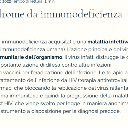
c 2022
Tempo di lettura: 2 min
drome da immunodeficienza
 immunodeficienza acquisita) è una
 malattia infetti
ll'immunodeficienza umana). L'azione principale del vir
mmunitarie dell'organismo
. Il virus infatti distrugge l
ortante azione di difesa contro altre infezioni.
vaccini per l’eradicazione dell’infezione. Le terapie 
trattamento dell'infezione da HIV (terapia antiretrovira
armaci che bloccando la replicazione del virus rallenta
tema immunitario e quindi la progressione della malatt
st HIV, che viene svolto per legge in maniera anonima
 strumento a disposizione per la diagnosi precoce.