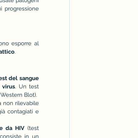
usate patogeni 
i progressione 
no esporre al 
attico
.
est del sangue
 virus
. Un test 
 Western Blot).
non rilevabile 
ià contagiati e 
ne da HIV
 (test 
consiste in un 