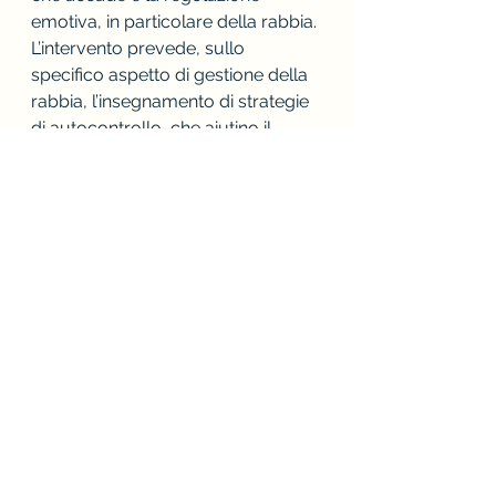
emotiva, in particolare della rabbia. 
L’intervento prevede, sullo 
specifico aspetto di gestione della 
rabbia, l’insegnamento di strategie 
di autocontrollo, che aiutino il 
bambino ad utilizzare i processi 
cognitivi per modificare i 
comportamenti disfunzionali e 
sviluppare strategie alternative per 
fronteggiare le situazioni.
Il disturbo ossessivo 
compulsivo in eta’ evolutiva
Il Disturbo Ossessivo Compulsivo 
è un quadro clinico fortemente 
invalidante. E’ caratterizzato dalla 