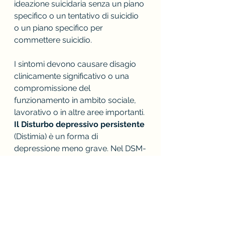
ideazione suicidaria senza un piano 
specifico o un tentativo di suicidio 
o un piano specifico per 
commettere suicidio. 
I sintomi devono causare disagio 
clinicamente significativo o una 
compromissione del 
funzionamento in ambito sociale, 
lavorativo o in altre aree importanti.
Il Disturbo depressivo persistente
(Distimia) è un forma di 
depressione meno grave. Nel DSM-
5, i criteri per bambini e adolescenti 
sottolineano che deve essere 
presente un umore depresso o 
irritabile per almeno un anno, 
durante il quale il bambino o 
l’adolescente presenta due o più 